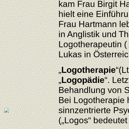
kam Frau Birgit H
hielt eine Einführ
Frau Hartmann leb
in Anglistik und Th
Logotherapeutin (
Lukas in Österreic
„
Logotherapie
“(L
„
Logopädie
“. Let
Behandlung von S
Bei Logotherapie 
sinnzentrierte Ps
(„Logos“ bedeutet 