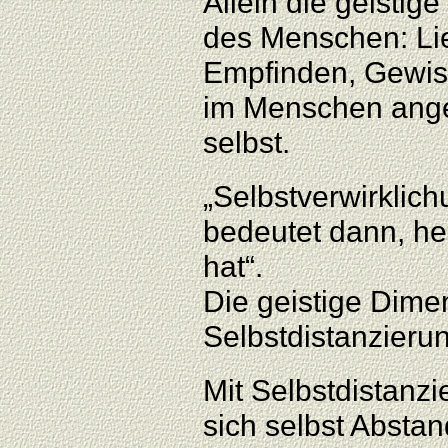
Allein die geistig
des Menschen: Lieb
Empfinden, Gewiss
im Menschen angel
selbst.
„Selbstverwirklic
bedeutet dann, he
hat“.
Die geistige Dime
Selbstdistanzieru
Mit Selbstdistanzi
sich selbst Abstan