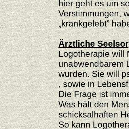
hier geht es um s
Verstimmungen, 
„krankgelebt” hab
Ärztliche Seelso
Logotherapie will
unabwendbarem Le
wurden. Sie will 
, sowie in Lebens
Die Frage ist imm
Was hält den Mens
schicksalhaften 
So kann Logothera