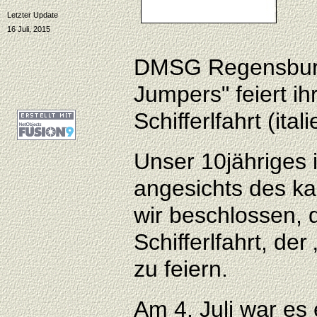
Letzter Update
16 Juli, 2015
DMS
G Regensbur
Jumpers" feiert ih
Schifferlfahrt (ita
Unser 10jähriges 
angesichts des ka
wir beschlossen, 
Schifferlfahrt, de
zu feiern.
Am 4. Juli war es